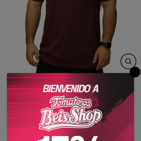
Cerr
(esc)
00608232
PLAYERA GUINDA
CLN GOLD TOM 24
CABALLERO