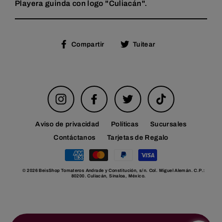
Playera guinda con logo "Culiacán".
Compartir
Tuitear
Compartir
Tuitear
en
en
Facebook
Twitter
Instagram
Facebook
Twitter
TikTok
Aviso de privacidad
Políticas
Sucursales
Contáctanos
Tarjetas de Regalo
© 2026 BeisShop Tomateros Andrade y Constitución, s/n. Col. Miguel Alemán. C.P.:
80200. Culiacán, Sinaloa, México.