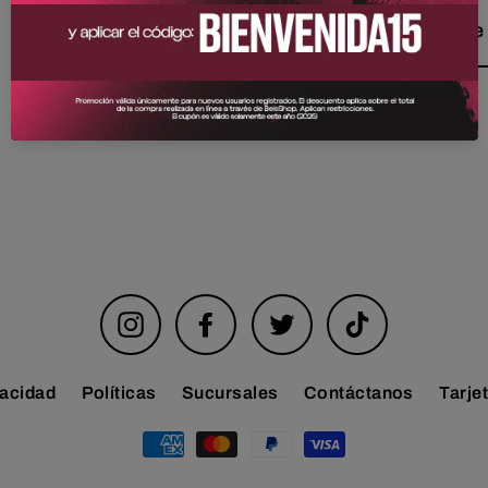
Pin Tomateros de 
Instagram
Facebook
Twitter
TikTok
vacidad
Políticas
Sucursales
Contáctanos
Tarje