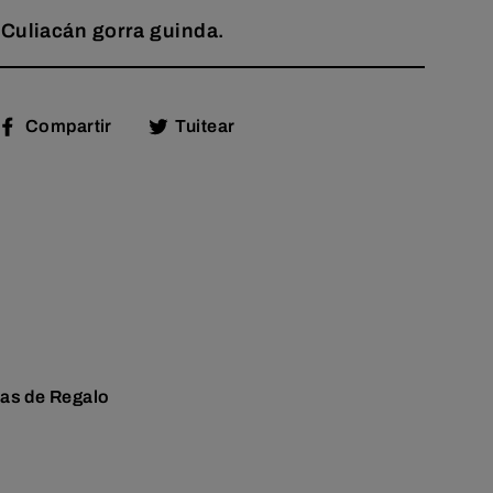
Culiacán gorra guinda.
Compartir
Tuitear
Compartir
Tuitear
en
en
Facebook
Twitter
tas de Regalo