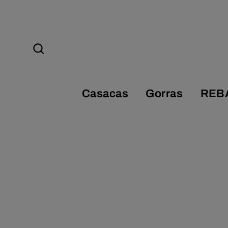
Ir
directamente
al
contenido
Buscar
Casacas
Gorras
REB