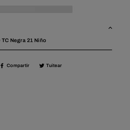
0 TC Negra 21 Niño
Compartir
Tuitear
Compartir
Tuitear
en
en
Facebook
Twitter