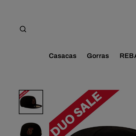
Ir
directamente
al
contenido
Buscar
Casacas
Gorras
REB