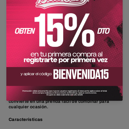
Agregar al carrito
Comprar ahora
Descripción
La gorra Dune x All In destaca por su diseño sobrio y
atemporal. Su acabado en color arena se combina
con el icónico logo TC bordado en relieve en color
negro, logrando un contraste elegante que la
convierte en una prenda fácil de combinar para
cualquier ocasión.
Características