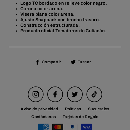
Logo TC bordado en relieve color negro.
Corona color arena.
Visera plana color arena.
Ajuste Snapback con broche trasero.
Construcción estructurada.
Producto oficial Tomateros de Culiacán.
Compartir
Tuitear
Compartir
Tuitear
en
en
Facebook
Twitter
Instagram
Facebook
Twitter
TikTok
Aviso de privacidad
Políticas
Sucursales
Contáctanos
Tarjetas de Regalo