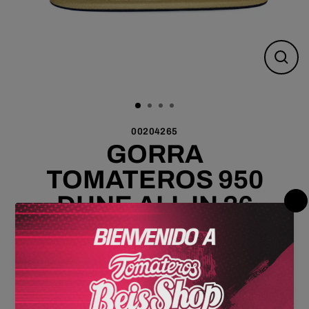
Cerr
(esc)
00204265
GORRA
TOMATEROS 950
DUNE ALL IN 26
ARENA
$ 899.00 MXN
Precio
Los
gastos de envío
se calculan en la pantalla de pagos.
habitual
Cantidad