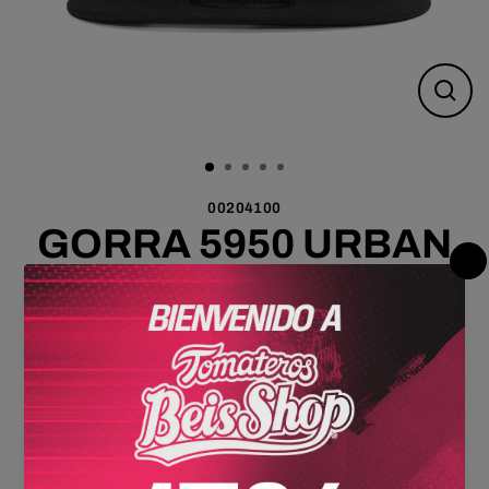
Cerr
(esc)
00204100
GORRA 5950 URBAN
BLK CLN 667 24
$ 999.00 MXN
Precio
Los
gastos de envío
se calculan en la pantalla de pagos.
habitual
Talla
6 7/8
7
7 1/8
7 1/4
7 3/8