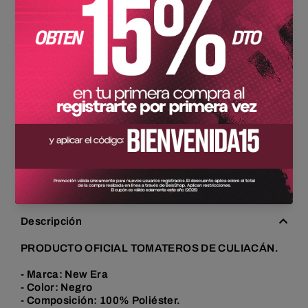
7 1/2
7 5/8
7 3/4
7 7/8
8
Cantidad
Agregar al carrito
Comprar ahora
Descripción
PRODUCTO OFICIAL TOMATEROS DE CULIACÁN.
- Marca: New Era
- Color: Negro
- Composición: 100% Poliéster.