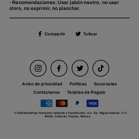
- Recomendaciones: Usar jabón neutro, no usar
cloro, no exprimir, no planchar.
Compartir
Tuitear
Compartir
Tuitear
en
en
Facebook
Twitter
Instagram
Facebook
Twitter
TikTok
Aviso de privacidad
Políticas
Sucursales
Contáctanos
Tarjetas de Regalo
© 2026 BeisShop Tomateros Andrade y Constitución, s/n. Col. Miguel Alemán. C.P.:
80200. Culiacán, Sinaloa, México.