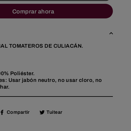
Comprar ahora
IAL TOMATEROS DE CULIACÁN.
0% Poliéster.
: Usar jabón neutro, no usar cloro, no
har.
Compartir
Tuitear
Compartir
Tuitear
en
en
Facebook
Twitter