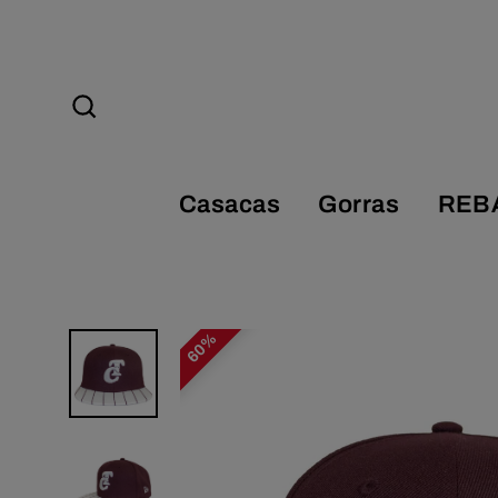
Ir
directamente
al
contenido
Buscar
Casacas
Gorras
REB
60%