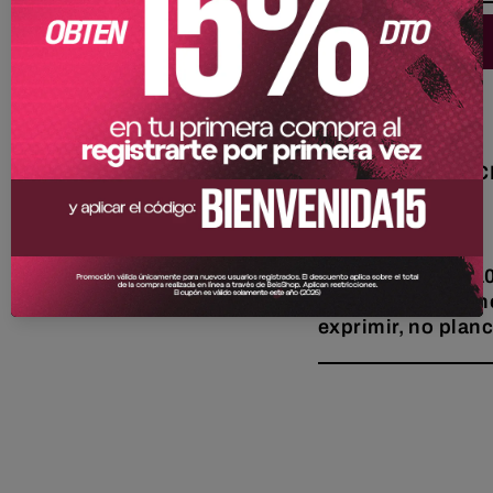
Descripción
PRODUCTO OFIC
- Marca: New Era
- Color: Roja
- Composición: 10
- Recomendaciones
exprimir, no planc